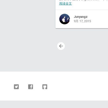
阅读全文
Junyangz
9月 17, 2015
arrow_back
Twitter
Facebook
Github